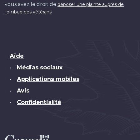
vous avez le droit de
déposer une plainte auprès de
.
l'ombud des vétérans
Brand
Aide
Médias sociaux
•
Applications mobiles
•
Avis
•
Confidentialité
•