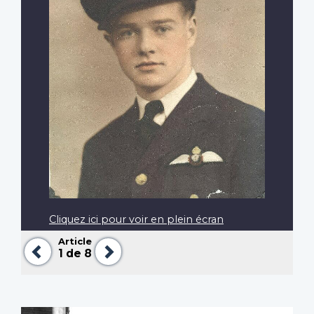
Cliquez ici pour voir en plein écran
Article
Précédent
Suivant
1
de 8