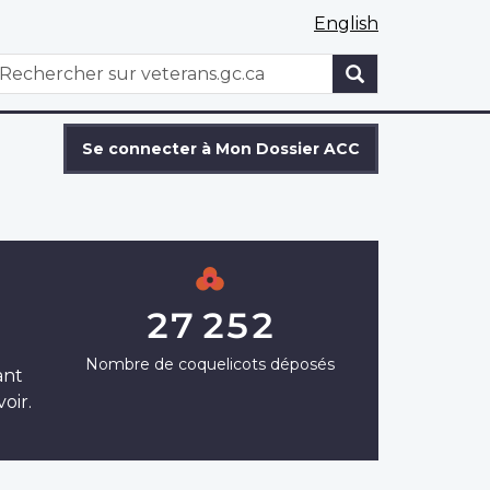
English
WxT
echercher
Search
form
Se connecter à Mon Dossier ACC
27 252
Nombre de coquelicots déposés
ant
oir.