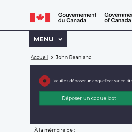
WxT
WxT
Language
Language
switcher
switcher
Se
Menu
MENU
PRINCIPAL
connecter
à
Vous
Mon
Accueil
John Beanland
êtes
Dossier
ici
ACC
Veuillez déposer un coquelicot sur ce sit
Déposer un coquelicot
À la mémoire de :