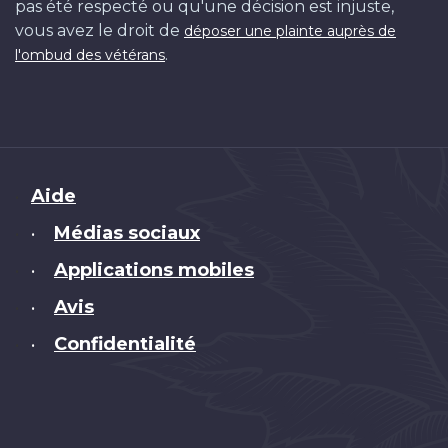
pas été respecté ou qu'une décision est injuste,
vous avez le droit de
déposer une plainte auprès de
.
l'ombud des vétérans
Brand
Aide
Médias sociaux
•
Applications mobiles
•
Avis
•
Confidentialité
•