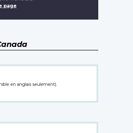
e page
Canada
nible en anglais seulement).