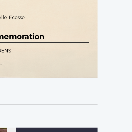
lle-Écosse
mmemoration
DENS
.