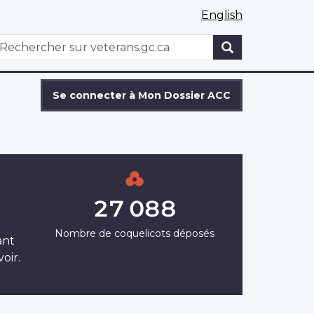
English
WxT
echercher
Search
form
Se connecter à Mon Dossier ACC
27 088
Nombre de coquelicots déposés
ant
oir.