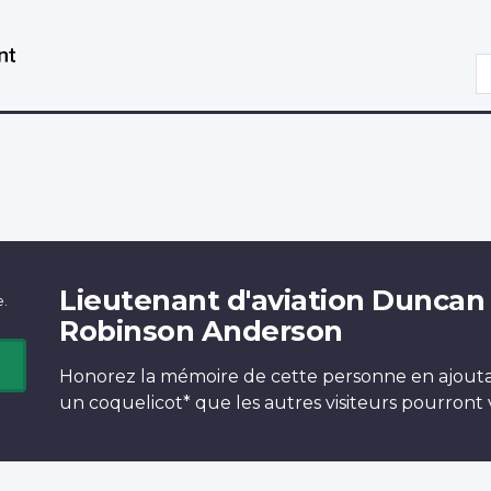
Aller
Passer
au
à
R
contenu
la
principal
version
HTML
simplifiée
Lieutenant d'aviation Duncan
e.
Robinson Anderson
Honorez la mémoire de cette personne en ajout
un
coquelicot*
que les autres visiteurs pourront v