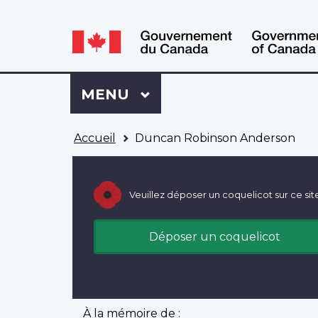
WxT
WxT
Language
Language
switcher
switcher
Se
Menu
MENU
PRINCIPAL
connecter
à
Vous
Mon
Accueil
Duncan Robinson Anderson
êtes
Dossier
ici
ACC
Veuillez déposer un coquelicot sur ce sit
Déposer un coquelicot
À la mémoire de :