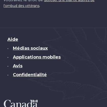
déposer une plainte auprès de
.
l'ombud des vétérans
Brand
Aide
Médias sociaux
•
Applications mobiles
•
Avis
•
Confidentialité
•