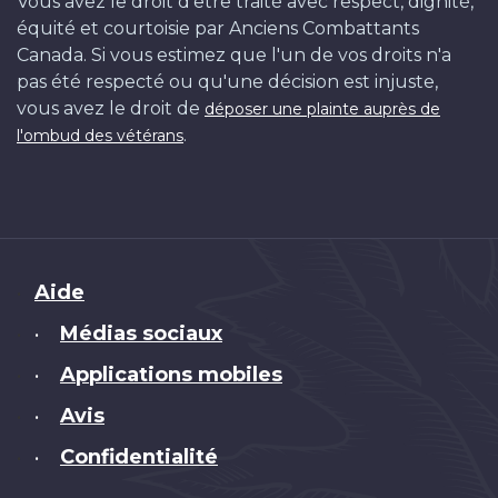
Vous avez le droit d'être traité avec respect, dignité,
équité et courtoisie par Anciens Combattants
Canada. Si vous estimez que l'un de vos droits n'a
pas été respecté ou qu'une décision est injuste,
vous avez le droit de
déposer une plainte auprès de
.
l'ombud des vétérans
Brand
Aide
Médias sociaux
•
Applications mobiles
•
Avis
•
Confidentialité
•