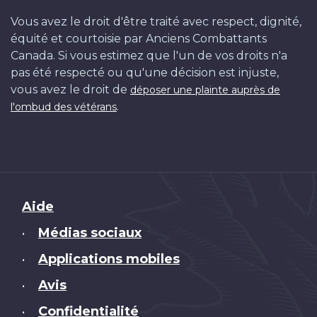
Vous avez le droit d'être traité avec respect, dignité,
équité et courtoisie par Anciens Combattants
Canada. Si vous estimez que l'un de vos droits n'a
pas été respecté ou qu'une décision est injuste,
vous avez le droit de
déposer une plainte auprès de
.
l'ombud des vétérans
Brand
Aide
Médias sociaux
•
Applications mobiles
•
Avis
•
Confidentialité
•