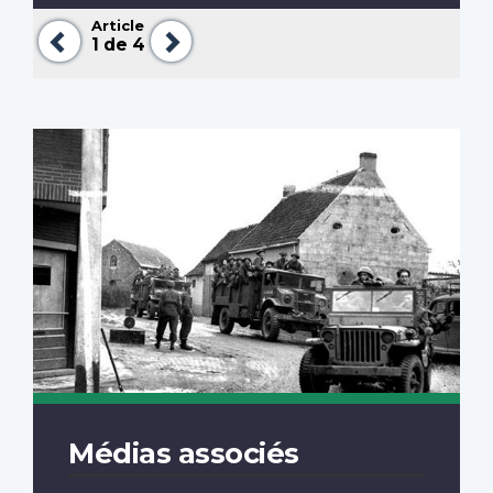
Article
Précédent
Suivant
1
de 4
Médias associés