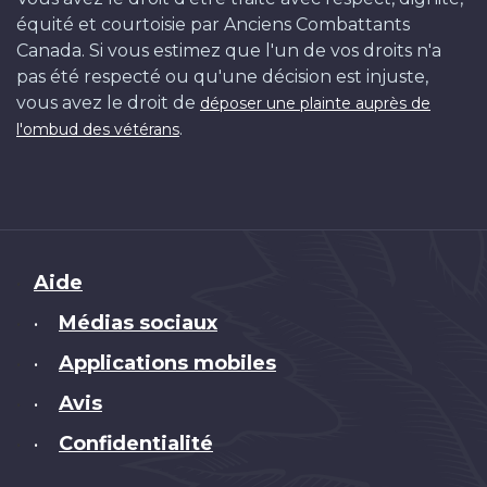
équité et courtoisie par Anciens Combattants
Canada. Si vous estimez que l'un de vos droits n'a
pas été respecté ou qu'une décision est injuste,
vous avez le droit de
déposer une plainte auprès de
.
l'ombud des vétérans
Brand
Aide
Médias sociaux
•
Applications mobiles
•
Avis
•
Confidentialité
•