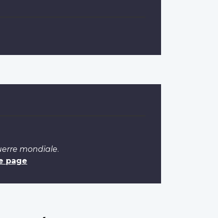
uerre mondiale
.
e page