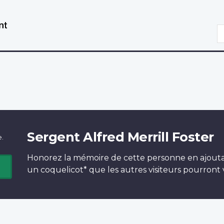
Aller
Passer
au
à
R
contenu
la
principal
version
HTML
simplifiée
Sergent Alfred Merrill Foster
e.
Honorez la mémoire de cette personne en ajout
un
coquelicot*
que les autres visiteurs pourront v