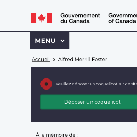
WxT
WxT
Language
Language
switcher
switcher
Se
Menu
MENU
PRINCIPAL
connecter
à
Vous
Mon
Accueil
Alfred Merrill Foster
êtes
Dossier
ici
ACC
Veuillez déposer un coquelicot sur ce sit
Déposer un coquelicot
À la mémoire de :