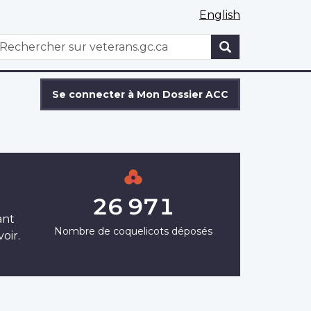
English
WxT
echercher
Search
form
Se connecter à Mon Dossier ACC
26 971
ant
Nombre de coquelicots déposés
oir.