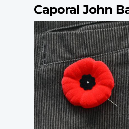
Caporal John Ba
Profile
image