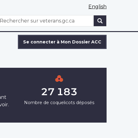
English
WxT
echercher
Search
form
Se connecter à Mon Dossier ACC
27 183
ant
Nombre de coquelicots déposés
oir.