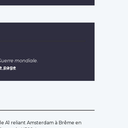
 Guerre mondiale
.
e page
ipale A1 reliant Amsterdam à Brême en