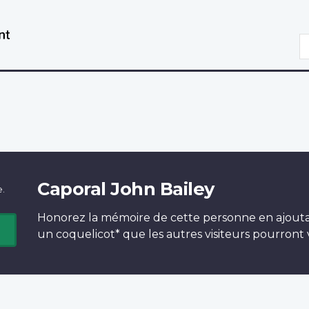
Aller
Passer
au
à
R
contenu
la
principal
version
HTML
simplifiée
Caporal John Bailey
e.
Honorez la mémoire de cette personne en ajout
un
coquelicot*
que les autres visiteurs pourront v