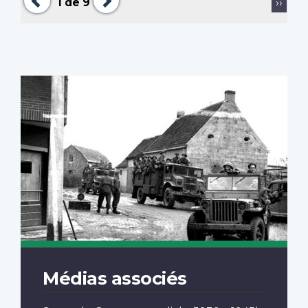
Page
1
de 9
››
suiva
Médias associés