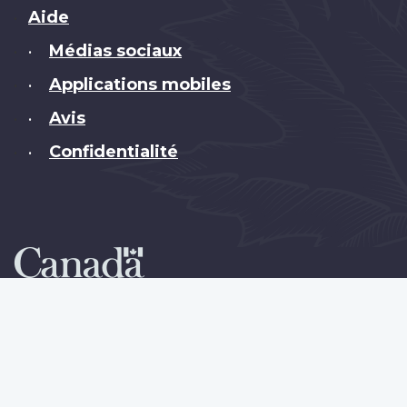
Brand
Aide
Médias sociaux
•
Applications mobiles
•
Avis
•
Confidentialité
•