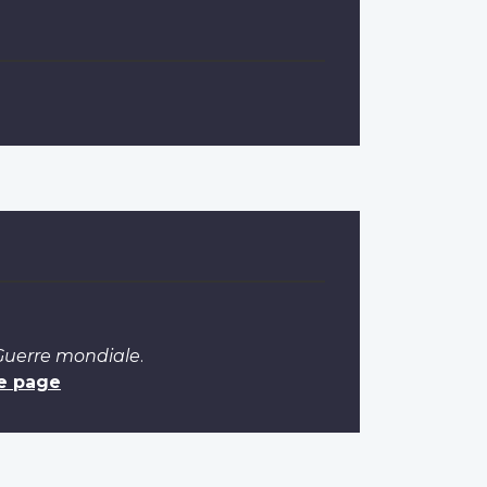
 Guerre mondiale
.
e page