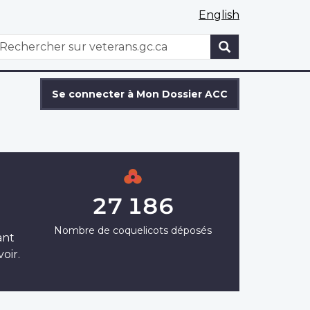
English
WxT
echercher
Search
form
Se connecter à Mon Dossier ACC
27 186
Nombre de coquelicots déposés
ant
oir.