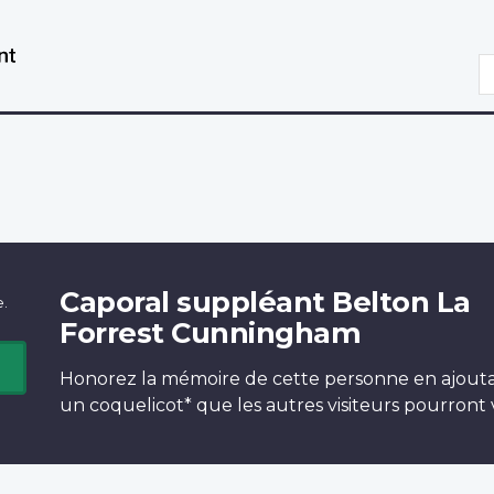
Aller
Passer
au
à
R
contenu
la
principal
version
HTML
simplifiée
Caporal suppléant Belton La
e.
Forrest Cunningham
Honorez la mémoire de cette personne en ajout
un
coquelicot*
que les autres visiteurs pourront v