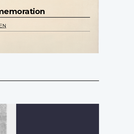
mmemoration
TEN