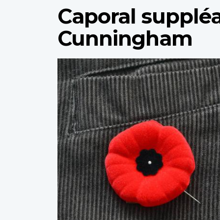
Caporal suppléa
Cunningham
Profile
image