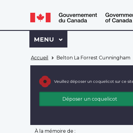
WxT
WxT
Language
Language
switcher
switcher
Se
Menu
MENU
PRINCIPAL
connecter
à
Vous
Mon
Accueil
Belton La Forrest Cunningham
êtes
Dossier
ici
ACC
Veuillez déposer un coquelicot sur ce sit
Déposer un coquelicot
À la mémoire de :