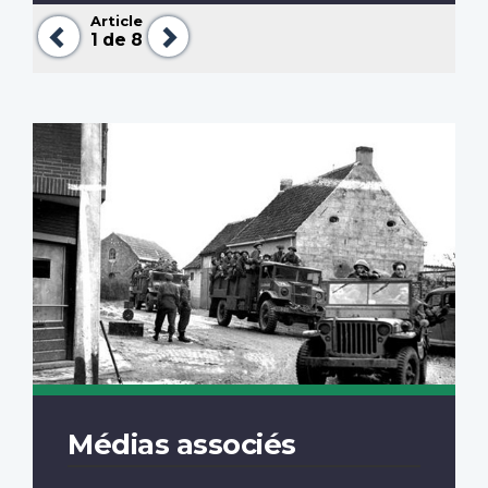
Article
Précédent
Suivant
1
de 8
Médias associés