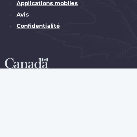
Applications mobiles
•
Avis
•
Confidentialité
•