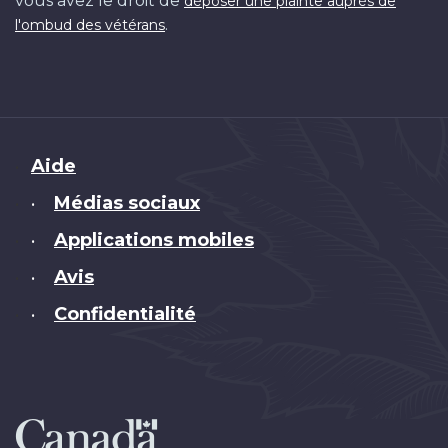
vous avez le droit de
déposer une plainte auprès de
.
l'ombud des vétérans
Brand
Aide
Médias sociaux
•
Applications mobiles
•
Avis
•
Confidentialité
•