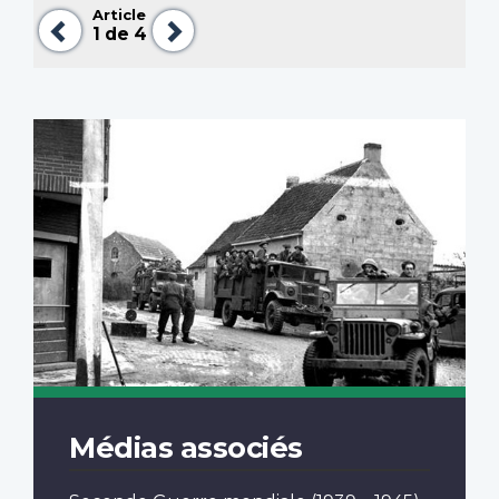
Article
Précédent
Suivant
1
de 4
Médias associés