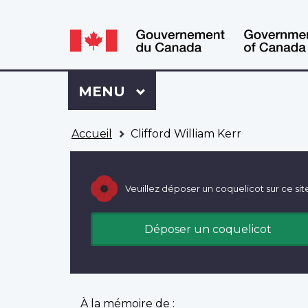
WxT
WxT
Language
Language
switcher
switcher
Se
Menu
MENU
PRINCIPAL
connecter
à
Vous
Mon
Accueil
Clifford William Kerr
êtes
Dossier
ici
ACC
Veuillez déposer un coquelicot sur ce sit
Déposer un coquelicot
À la mémoire de :