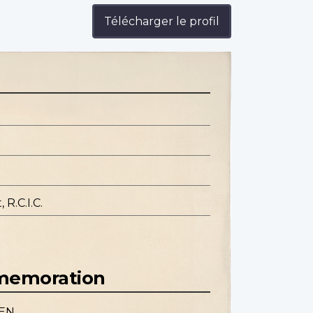
Télécharger le profil
R.C.I.C.
mmemoration
TEN