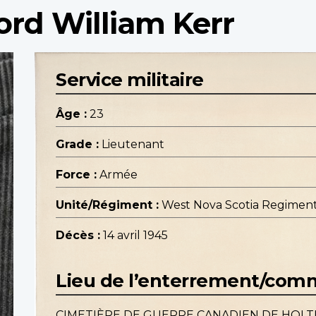
ford William Kerr
Service militaire
Âge :
23
Grade :
Lieutenant
Force :
Armée
Unité/Régiment :
West Nova Scotia Regiment, 
Décès :
14 avril 1945
Lieu de l’enterrement/co
CIMETIÈRE DE GUERRE CANADIEN DE HOL