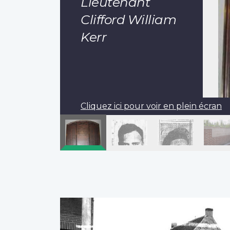
Lieutenant
Clifford William
Kerr
Cliquez ici pour voir en plein écran
Pagination