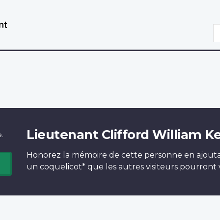
Aller
Passer
au
à
R
contenu
la
principal
version
HTML
simplifiée
Lieutenant Clifford William Ke
e.
Honorez la mémoire de cette personne en ajout
un
coquelicot*
que les autres visiteurs pourront v