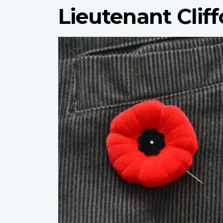
Lieutenant Clif
Profile
image