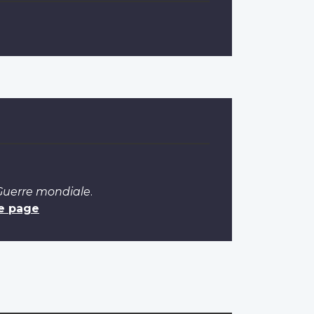
 Guerre mondiale
.
e page