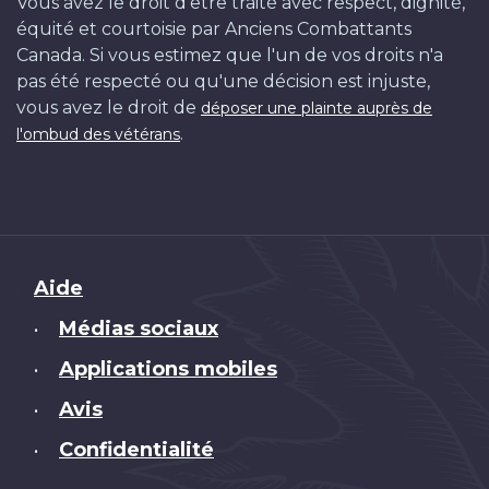
Vous avez le droit d'être traité avec respect, dignité,
équité et courtoisie par Anciens Combattants
Canada. Si vous estimez que l'un de vos droits n'a
pas été respecté ou qu'une décision est injuste,
vous avez le droit de
déposer une plainte auprès de
.
l'ombud des vétérans
Brand
Aide
Médias sociaux
•
Applications mobiles
•
Avis
•
Confidentialité
•