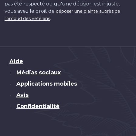
pas été respecté ou qu'une décision est injuste,
vous avez le droit de
déposer une plainte auprès de
.
l'ombud des vétérans
Brand
Aide
Médias sociaux
•
Applications mobiles
•
Avis
•
Confidentialité
•