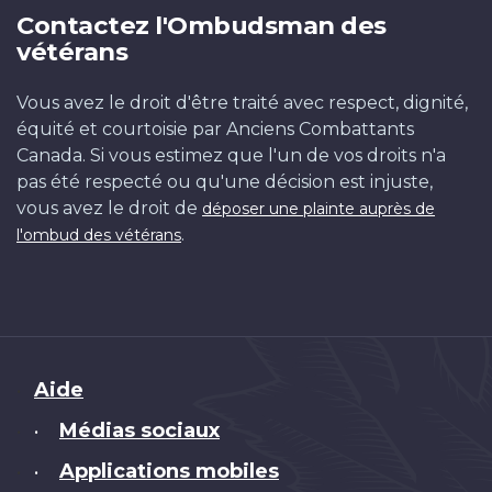
Contactez l'Ombudsman des
vétérans
Vous avez le droit d'être traité avec respect, dignité,
équité et courtoisie par Anciens Combattants
Canada. Si vous estimez que l'un de vos droits n'a
pas été respecté ou qu'une décision est injuste,
vous avez le droit de
déposer une plainte auprès de
.
l'ombud des vétérans
Brand
Aide
Médias sociaux
•
Applications mobiles
•