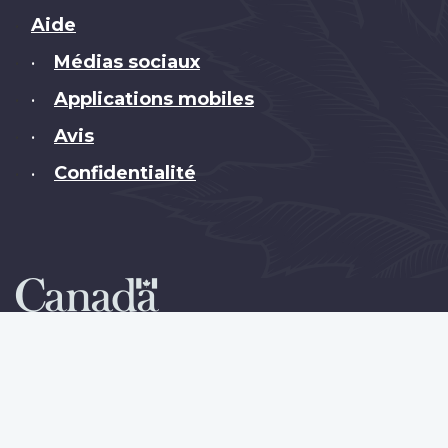
Brand
Aide
Médias sociaux
•
Applications mobiles
•
Avis
•
Confidentialité
•