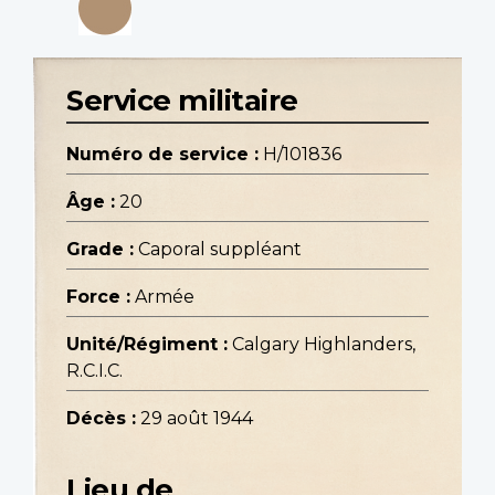
Service militaire
Numéro de service :
H/101836
Âge :
20
Grade :
Caporal suppléant
Force :
Armée
Unité/Régiment :
Calgary Highlanders,
R.C.I.C.
Décès :
29 août 1944
Lieu de