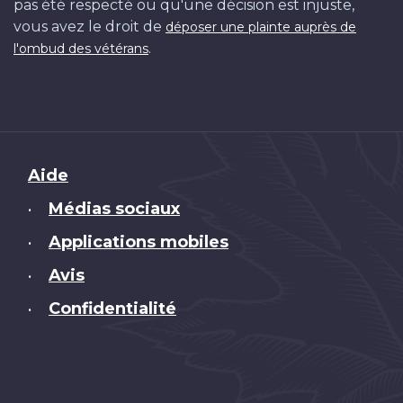
pas été respecté ou qu'une décision est injuste,
vous avez le droit de
déposer une plainte auprès de
.
l'ombud des vétérans
Brand
Aide
Médias sociaux
•
Applications mobiles
•
Avis
•
Confidentialité
•