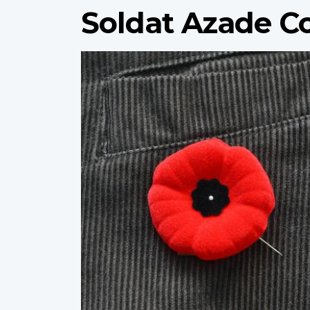
Soldat Azade C
Profile
image