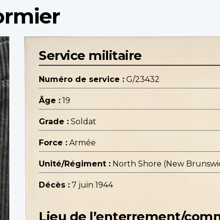
ormier
Service militaire
Numéro de service :
G/23432
Âge :
19
Grade :
Soldat
Force :
Armée
Unité/Régiment :
North Shore (New Brunswick
Décès :
7 juin 1944
Lieu de l’enterrement/co