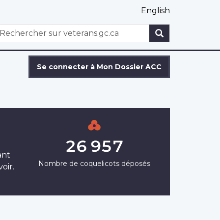
English
WxT
echercher
Search
form
Se connecter à Mon Dossier ACC
26 957
ant
Nombre de coquelicots déposés
oir.