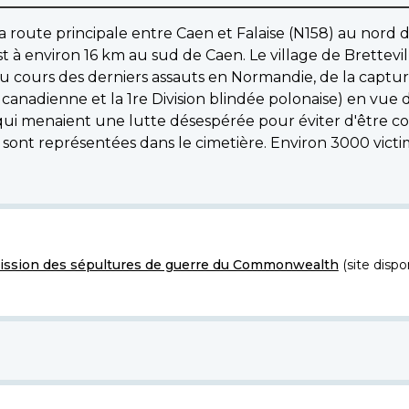
a route principale entre Caen et Falaise (N158) au nord d
t à environ 16 km au sud de Caen. Le village de Brettevi
 cours des derniers assauts en Normandie, de la capture
 canadienne et la 1re Division blindée polonaise) en vue 
 qui menaient une lutte désespérée pour éviter d'être coi
sont représentées dans le cimetière. Environ 3000 victi
ssion des sépultures de guerre du Commonwealth
(site dispo