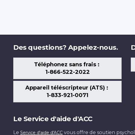
Des questions? Appelez-nous.
D
Téléphonez sans frais :
1-866-522-2022
Appareil téléscripteur (ATS) :
1-833-921-0071
Le Service d'aide d'ACC
Le
vous offre de soutien psychol
Service d'aide d'ACC