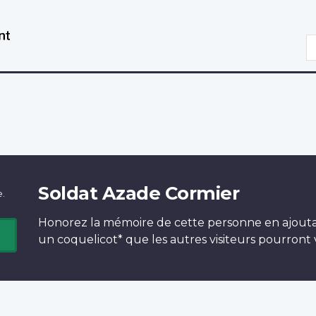
Aller
Passer
au
à
R
contenu
la
principal
version
HTML
simplifiée
Soldat Azade Cormier
e.
Honorez la mémoire de cette personne en ajout
un
coquelicot*
que les autres visiteurs pourront v