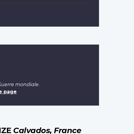
 Guerre mondiale
.
e page
IZE
Calvados, France