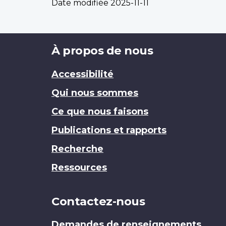
Date modifiée
2025-11-11
Brand
À propos de nous
Accessibilité
Qui nous sommes
Ce que nous faisons
Publications et rapports
Recherche
Ressources
Contactez-nous
Demandes de renseignements