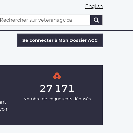
English
WxT
echercher
Search
form
Se connecter à Mon Dossier ACC
27 171
Nombre de coquelicots déposés
ant
oir.