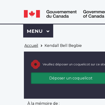
WxT
WxT
Language
Language
switcher
switcher
Se
Menu
MENU
PRINCIPAL
connecter
à
Vous
Mon
Accueil
Kendall Bell Begbie
êtes
Dossier
ici
ACC
Veuillez déposer un coquelicot sur ce sit
Déposer un coquelicot
À la mémoire de :