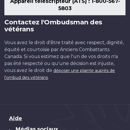
Appareil téléscripteur (ATS) : 1-800-567-
5803
Contactez l'Ombudsman des
vétérans
Vous avez le droit d'être traité avec respect, dignité,
équité et courtoisie par Anciens Combattants
Canada. Si vous estimez que l'un de vos droits n'a
pas été respecté ou qu'une décision est injuste,
vous avez le droit de
déposer une plainte auprès de
.
l'ombud des vétérans
Brand
Aide
Médias sociaux
•