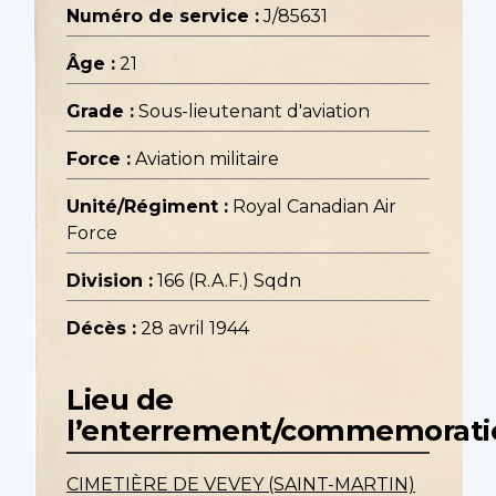
Numéro de service :
J/85631
Âge :
21
Grade :
Sous-lieutenant d'aviation
Force :
Aviation militaire
Unité/Régiment :
Royal Canadian Air
Force
Division :
166 (R.A.F.) Sqdn
Décès :
28 avril 1944
Lieu de
l’enterrement/commemorati
CIMETIÈRE DE VEVEY (SAINT-MARTIN)