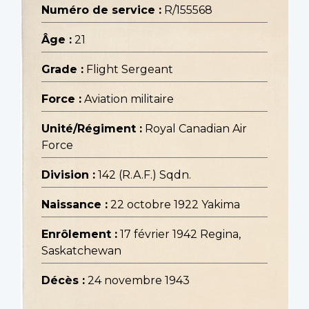
Numéro de service :
R/155568
Âge :
21
Grade :
Flight Sergeant
Force :
Aviation militaire
Unité/Régiment :
Royal Canadian Air
Force
Division :
142 (R.A.F.) Sqdn.
Naissance :
22 octobre 1922 Yakima
Enrôlement :
17 février 1942 Regina,
Saskatchewan
Décès :
24 novembre 1943