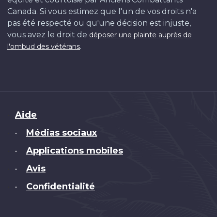
Canada. Si vous estimez que l'un de vos droits n'a
pas été respecté ou qu'une décision est injuste,
vous avez le droit de
déposer une plainte auprès de
.
l'ombud des vétérans
Brand
Aide
Médias sociaux
•
Applications mobiles
•
Avis
•
Confidentialité
•