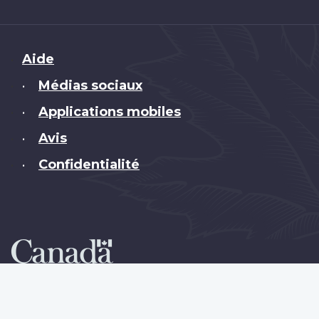
Brand
Aide
Médias sociaux
•
Applications mobiles
•
Avis
•
Confidentialité
•