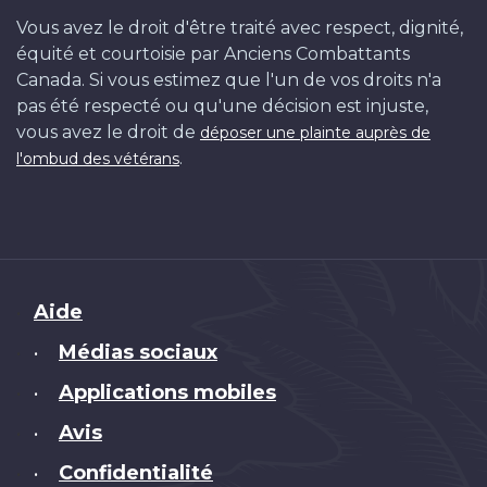
Vous avez le droit d'être traité avec respect, dignité,
équité et courtoisie par Anciens Combattants
Canada. Si vous estimez que l'un de vos droits n'a
pas été respecté ou qu'une décision est injuste,
vous avez le droit de
déposer une plainte auprès de
.
l'ombud des vétérans
Brand
Aide
Médias sociaux
•
Applications mobiles
•
Avis
•
Confidentialité
•