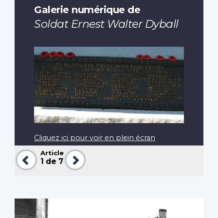
Galerie numérique de
Soldat Ernest Walter Dyball
Cliquez ici pour voir en plein écran
Article
Précédent
Suivant
1
de 7