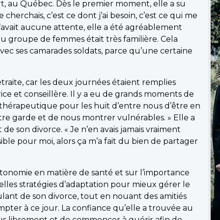
t, au Québec. Dès le premier moment, elle a su
 cherchais, c’est ce dont j’ai besoin, c’est ce qui me
n’avait aucune attente, elle a été agréablement
du groupe de femmes était très familière. Cela
t avec ses camarades soldats, parce qu’une certaine
 retraite, car les deux journées étaient remplies
rice et conseillère. Il y a eu de grands moments de
s thérapeutique pour les huit d’entre nous d’être en
re garde et de nous montrer vulnérables. » Elle a
t de son divorce. « Je n’en avais jamais vraiment
sible pour moi, alors ça m’a fait du bien de partager
l’autonomie en matière de santé et sur l’importance
elles stratégies d’adaptation pour mieux gérer le
lant de son divorce, tout en nouant des amitiés
mpter à ce jour. La confiance qu’elle a trouvée au
lus librement et de commencer à guérir afin de