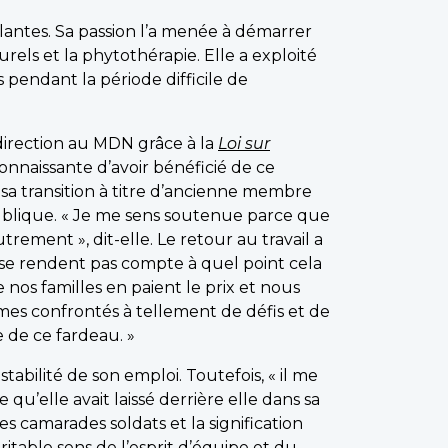
plantes. Sa passion l’a menée à démarrer
urels et la phytothérapie. Elle a exploité
s pendant la période difficile de
 direction au MDN grâce à la
Loi sur
econnaissante d’avoir bénéficié de ce
té sa transition à titre d’ancienne membre
ublique. « Je me sens soutenue parce que
rement », dit-elle. Le retour au travail a
 se rendent pas compte à quel point cela
nos familles en paient le prix et nous
mes confrontés à tellement de défis et de
e de ce fardeau. »
 stabilité de son emploi. Toutefois, « il me
u’elle avait laissé derrière elle dans sa
 les camarades soldats et la signification
ritable sens de l’esprit d’équipe et du