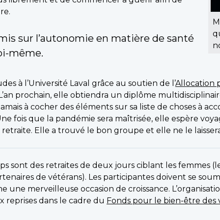
re.
M
q
st mis sur l’autonomie en matière de santé
n
soi-même.
des à l’Université Laval grâce au soutien de l’
Allocation 
L’an prochain, elle obtiendra un diplôme multidisciplinai
amais à cocher des éléments sur sa liste de choses à accom
ne fois que la pandémie sera maîtrisée, elle espère voy
raite. Elle a trouvé le bon groupe et elle ne le laisser
hops sont des retraites de deux jours ciblant les femmes (l
rtenaires de vétérans). Les participantes doivent se soum
me une merveilleuse occasion de croissance. L’organisati
 reprises dans le cadre du
Fonds pour le bien-être des v