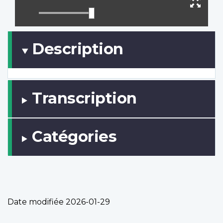
le
Ouvr
titra
mode
plein
muet
écran
Description
Transcription
Catégories
Date modifiée
2026-01-29