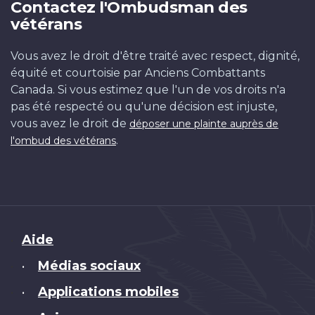
Contactez l'Ombudsman des
vétérans
Vous avez le droit d'être traité avec respect, dignité,
équité et courtoisie par Anciens Combattants
Canada. Si vous estimez que l'un de vos droits n'a
pas été respecté ou qu'une décision est injuste,
vous avez le droit de
déposer une plainte auprès de
.
l'ombud des vétérans
Brand
Aide
Médias sociaux
•
Applications mobiles
•