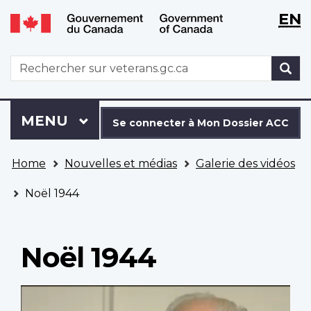
WxT
WxT
EN
Aller
Passer
Langu
Langu
au
à
contenu
la
switch
switch
WxT
R
principal
version
Search
HTML
simplifiée
form
Se
Menu
MENU
PRINCIPAL
connecter
Se connecter à Mon Dossier ACC
à
Vous
Mon
Home
Nouvelles et médias
Galerie des vidéos
êtes
Dossier
ici
ACC
Noël 1944
Noël 1944
Video
file