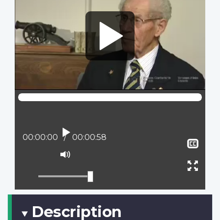
Lire
Position actuelle :
00:00:00
Temps total :
00:00:58
Affi
le
Activer
sous
le
Ouvr
titra
mode
plein
muet
écran
Description