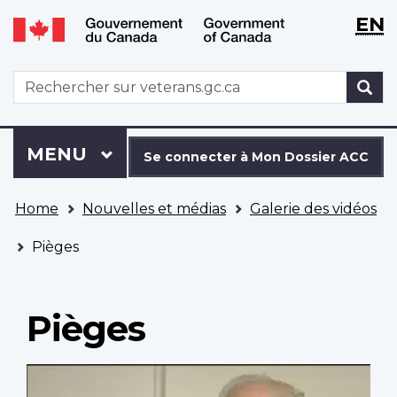
WxT
WxT
EN
Aller
Passer
Langu
Langu
au
à
contenu
la
switch
switch
WxT
R
principal
version
Search
HTML
simplifiée
form
Se
Menu
MENU
PRINCIPAL
connecter
Se connecter à Mon Dossier ACC
à
Vous
Mon
Home
Nouvelles et médias
Galerie des vidéos
êtes
Dossier
ici
ACC
Pièges
Pièges
Video
file