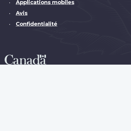
Applications mobiles
•
Avis
•
Confidentialité
•