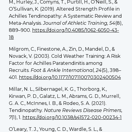
M., Hurley, J., Comyns, T., Purtill, H., O’Neill, S., &
O’Sullivan, K. (2019). Altered Strength Profile in
Achilles Tendinopathy: A Systematic Review and
Meta-Analysis.
Journal of Athletic Training, 54
(8),
889–900.
https://doi.org/10.4085/1062-6050-43-
18
Milgrom, C., Finestone, A., Zin, D., Mandel, D., &
Novack, V. (2003). Cold Weather Training: A Risk
Factor for Achilles Paratendinitis among
Recruits.
Foot & Ankle International, 24
(5), 398–
401.
https://doi.org/10.1177/107110070302400504
Millar, N. L., Silbernagel, K. G., Thorborg, K.,
Kirwan, P. D., Galatz, L. M., Abrams, G. D., Murrell,
G. A. C., McInnes, I. B., & Rodeo, S. A. (2021).
Tendinopathy.
Nature Reviews Disease Primers,
7
(1), 1.
https://doi.org/10.1038/s41572-020-00234-1
O’Leary, T. J., Young, C. D., Wardle, S. L., &