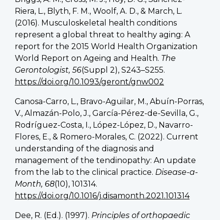
Riera, L., Blyth, F. M., Woolf, A. D., & March, L.
(2016). Musculoskeletal health conditions
represent a global threat to healthy aging: A
report for the 2015 World Health Organization
World Report on Ageing and Health.
The
Gerontologist, 56
(Suppl 2), S243–S255.
https://doi.org/10.1093/geront/gnw002
Canosa-Carro, L., Bravo-Aguilar, M., Abuín-Porras,
V., Almazán-Polo, J., García-Pérez-de-Sevilla, G.,
Rodríguez-Costa, I., López-López, D., Navarro-
Flores, E., & Romero-Morales, C. (2022). Current
understanding of the diagnosis and
management of the tendinopathy: An update
from the lab to the clinical practice.
Disease-a-
Month, 68
(10), 101314.
https://doi.org/10.1016/j.disamonth.2021.101314
Dee, R. (Ed.). (1997).
Principles of orthopaedic