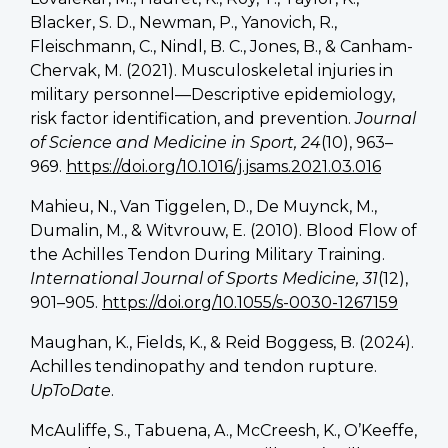
Blacker, S. D., Newman, P., Yanovich, R.,
Fleischmann, C., Nindl, B. C., Jones, B., & Canham-
Chervak, M. (2021). Musculoskeletal injuries in
military personnel—Descriptive epidemiology,
risk factor identification, and prevention.
Journal
of Science and Medicine in Sport, 24
(10), 963–
969.
https://doi.org/10.1016/j.jsams.2021.03.016
Mahieu, N., Van Tiggelen, D., De Muynck, M.,
Dumalin, M., & Witvrouw, E. (2010). Blood Flow of
the Achilles Tendon During Military Training.
International Journal of Sports Medicine, 31
(12),
901–905.
https://doi.org/10.1055/s-0030-1267159
Maughan, K., Fields, K., & Reid Boggess, B. (2024).
Achilles tendinopathy and tendon rupture.
UpToDate
.
McAuliffe, S., Tabuena, A., McCreesh, K., O’Keeffe,