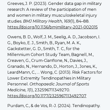
Greeves, J. P. (2023). Gender data gap in military
research: A review of the participation of men
and women in military musculoskeletal injury
studies.
BMJ Military Health, 169
(1), 84–88.
https://doi.org/10.1136/bmjmilitary-2021-002015
Owens, B. D., Wolf, J. M., Seelig, A. D., Jacobson, I.
G., Boyko, E. J., Smith, B., Ryan, M. A. K.,
Gackstetter, G. D., Smith, T. C., for the
Millennium Cohort Study Team, Bagnell, M.,
Creaven, G., Crum-Cianflone, N., Davies, J.,
Granado, N., Hernando, D., Horton, J., Jones, K.,
LeardMann, C., … Wong, C. (2013). Risk Factors for
Lower Extremity Tendinopathies in Military
Personnel.
Orthopaedic Journal of Sports
Medicine, 1
(1), 232596711349270.
https://doi.org/10.1177/2325967113492707
Purdam, C., & de Vos, R.-J. (2024). Tendinopathy.