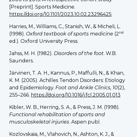
[Preprint]. Sports Medicine.
https://doi.org/10.1101/2023.10.02.23296425
Harries, M., Williams, C., Stanish, W., & Micheli, L.
nd
(1998).
Oxford textbook of sports medicine
(2
ed.). Oxford University Press.
Jahss, M. H. (1982).
Disorders of the foot
. W.B.
Saunders.
Järvinen, T. A. H., Kannus, P., Maffulli, N., & Khan,
K. M. (2005). Achilles Tendon Disorders: Etiology
and Epidemiology.
Foot and Ankle Clinics, 10
(2),
255–266.
https://doi.org/10.1016/j.fcl.2005.01.013
Kibler, W. B., Herring, S. A., & Press, J. M. (1998).
Functional rehabilitation of sports and
musculoskeletal injuries
. Aspen publ.
Kozlovskaia, M., Vlahovich, N., Ashton, K. J., &