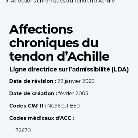
Affections chroniques du tendon d’Achille
Affections
chroniques du
tendon d’Achille
Ligne directrice sur l’admissibilité (LDA)
Date de révision :
22 janvier 2025
Date de création :
février 2005
Codes
CIM-11
:
NC96.0, FB50
Codes médicaux d’ACC :
72670