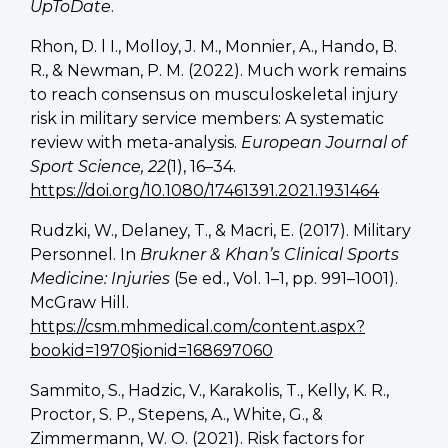
UpToDate
.
Rhon, D. l I., Molloy, J. M., Monnier, A., Hando, B.
R., & Newman, P. M. (2022). Much work remains
to reach consensus on musculoskeletal injury
risk in military service members: A systematic
review with meta-analysis.
European Journal of
Sport Science, 22
(1), 16–34.
https://doi.org/10.1080/17461391.2021.1931464
Rudzki, W., Delaney, T., & Macri, E. (2017). Military
Personnel. In
Brukner & Khan’s Clinical Sports
Medicine: Injuries
(5e ed., Vol. 1–1, pp. 991–1001).
McGraw Hill.
https://csm.mhmedical.com/content.aspx?
bookid=1970§ionid=168697060
Sammito, S., Hadzic, V., Karakolis, T., Kelly, K. R.,
Proctor, S. P., Stepens, A., White, G., &
Zimmermann, W. O. (2021). Risk factors for