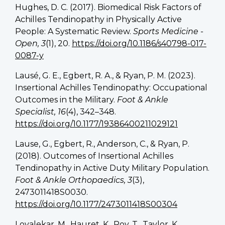
Hughes, D. C. (2017). Biomedical Risk Factors of
Achilles Tendinopathy in Physically Active
People: A Systematic Review.
Sports Medicine -
Open, 3
(1), 20.
https://doi.org/10.1186/s40798-017-
0087-y
Lausé, G. E., Egbert, R. A., & Ryan, P. M. (2023).
Insertional Achilles Tendinopathy: Occupational
Outcomes in the Military.
Foot & Ankle
Specialist, 16
(4), 342–348.
https://doi.org/10.1177/19386400211029121
Lause, G., Egbert, R., Anderson, C., & Ryan, P.
(2018). Outcomes of Insertional Achilles
Tendinopathy in Active Duty Military Population.
Foot & Ankle Orthopaedics, 3
(3),
2473011418S0030.
https://doi.org/10.1177/2473011418S00304
Lovalekar, M., Hauret, K., Roy, T., Taylor, K.,