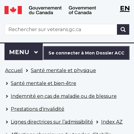
WxT
WxT
EN
Aller
Passer
Langu
Langu
au
à
contenu
la
switch
switch
WxT
R
principal
version
Search
HTML
simplifiée
form
Se
Menu
MENU
PRINCIPAL
connecter
Se connecter à Mon Dossier ACC
à
Vous
Mon
Accueil
Santé mentale et physique
êtes
Dossier
ici
ACC
Santé mentale et bien-être
Indemnité en cas de maladie ou de blessure
Prestations d'invalidité
Lignes directrices sur l’admissibilité
Index AZ