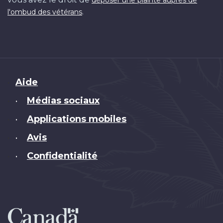
.
l'ombud des vétérans
Brand
Aide
Médias sociaux
•
Applications mobiles
•
Avis
•
Confidentialité
•