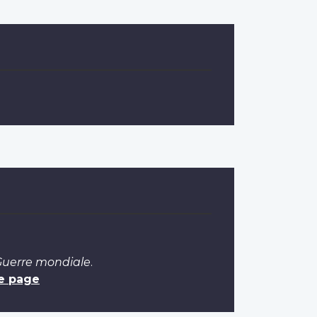
 Guerre mondiale
.
e page