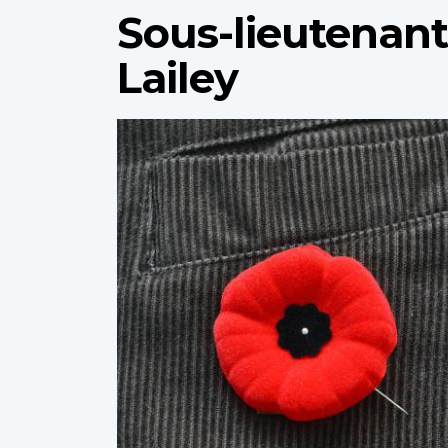
Sous-lieutenant
Lailey
Profile
image