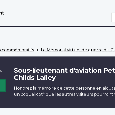
Aller
Passer
au
à
R
contenu
la
principal
version
HTML
simplifiée
 commémoratifs
Le Mémorial virtuel de guerre du 
Sous-lieutenant d'aviation Pe
e.
Childs Lailey
Honorez la mémoire de cette personne en ajout
un
coquelicot*
que les autres visiteurs pourront v