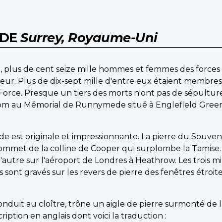
EDE
Surrey, Royaume-Uni
, plus de cent seize mille hommes et femmes des forc
r. Plus de dix-sept mille d'entre eux étaient membres 
 Force. Presque un tiers des morts n'ont pas de sépultur
m au Mémorial de Runnymede situé à Englefield Green,
est originale et impressionnante. La pierre du Souveni
mmet de la colline de Cooper qui surplombe la Tamise. L
l'autre sur l'aéroport de Londres à Heathrow. Les trois m
ont gravés sur les revers de pierre des fenêtres étroites
onduit au cloître, trône un aigle de pierre surmonté de 
iption en anglais dont voici la traduction :