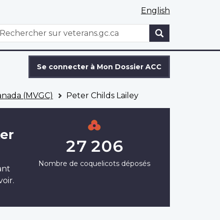
English
WxT
echercher
Search
form
Se connecter à Mon Dossier ACC
Canada (MVGC)
Peter Childs Lailey
ter
27 206
Nombre de coquelicots déposés
ant
oir.