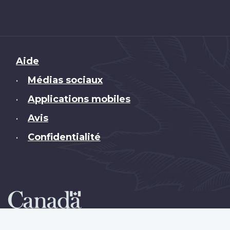
Brand
Aide
Médias sociaux
•
Applications mobiles
•
Avis
•
Confidentialité
•