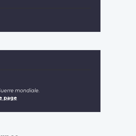
 Guerre mondiale
.
e page