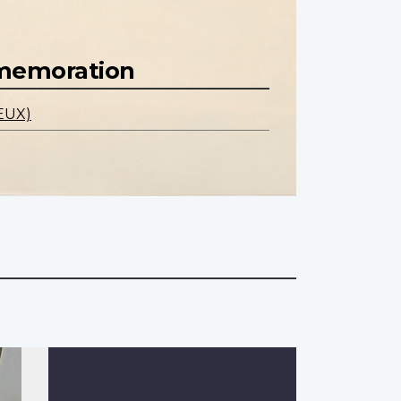
mmemoration
EUX)