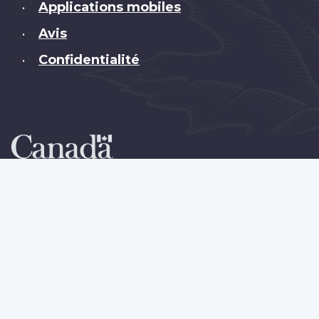
Applications mobiles
•
Avis
•
Confidentialité
•