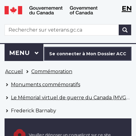
WxT
WxT
EN
Aller
Passer
Langu
Langu
au
à
contenu
la
switch
switch
WxT
R
principal
version
Search
HTML
simplifiée
form
Se
Menu
MENU
PRINCIPAL
connecter
Se connecter à Mon Dossier ACC
à
Vous
Mon
Accueil
Commémoration
êtes
Dossier
ici
ACC
Monuments commémoratifs
Le Mémorial virtuel de guerre du Canada (MVGC)
Frederick Barnaby
Veuillez déposer un coquelicot sur ce site.