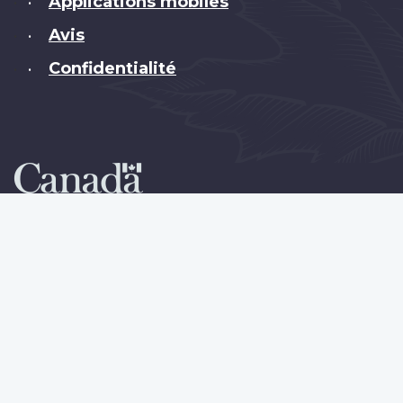
Applications mobiles
•
Avis
•
Confidentialité
•