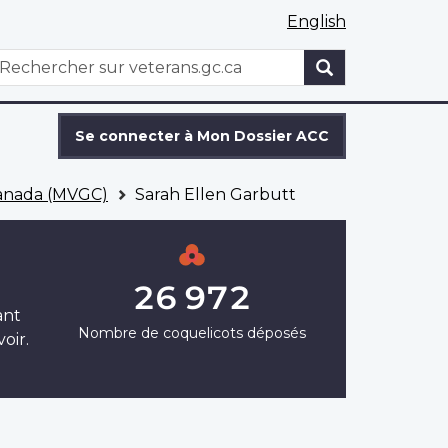
English
WxT
echercher
Search
form
Se connecter à Mon Dossier ACC
Canada (MVGC)
Sarah Ellen Garbutt
26 972
ant
Nombre de coquelicots déposés
oir.