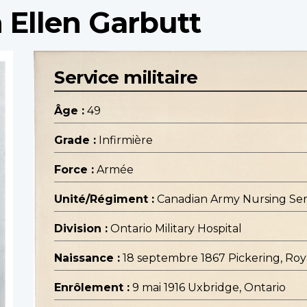
h Ellen Garbutt
Service militaire
Âge :
49
Grade :
Infirmière
Force :
Armée
Unité/Régiment :
Canadian Army Nursing Ser
Division :
Ontario Military Hospital
Naissance :
18 septembre 1867 Pickering, R
Enrôlement :
9 mai 1916 Uxbridge, Ontario