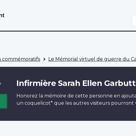
Aller
Passer
au
à
R
contenu
la
principal
version
HTML
simplifiée
 commémoratifs
Le Mémorial virtuel de guerre du 
Infirmière Sarah Ellen Garbutt
e.
Honorez la mémoire de cette personne en ajout
un
coquelicot*
que les autres visiteurs pourront v