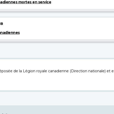
anadiennes mortes en service
18
anadiennes
osée de la Légion royale canadienne (Direction nationale) et es