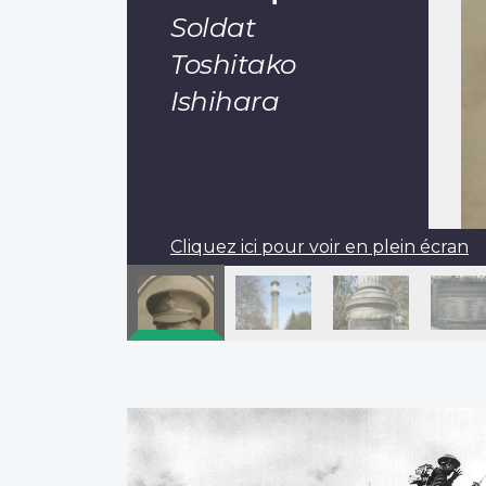
Soldat
Toshitako
Ishihara
Cliquez ici pour voir en plein écran