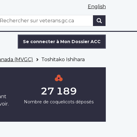
English
WxT
echercher
Search
form
Se connecter à Mon Dossier ACC
Canada (MVGC)
Toshitako Ishihara
27 189
ant
Nombre de coquelicots déposés
oir.