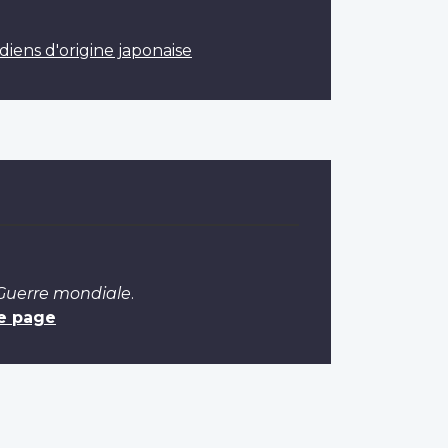
ns d'origine japonaise
 Guerre mondiale
.
e page