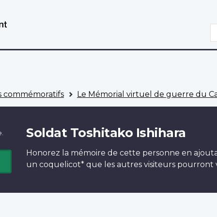
Aller
Passer
au
à
R
contenu
la
principal
version
HTML
simplifiée
 commémoratifs
Le Mémorial virtuel de guerre du 
Soldat Toshitako Ishihara
e.
Honorez la mémoire de cette personne en ajout
un
coquelicot*
que les autres visiteurs pourront v