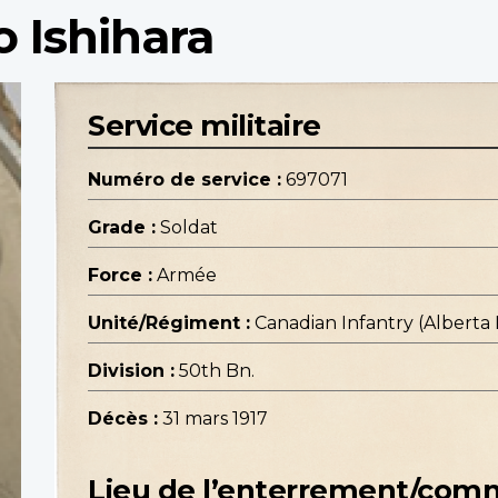
o Ishihara
Service militaire
Numéro de service :
697071
Grade :
Soldat
Force :
Armée
Unité/Régiment :
Canadian Infantry (Alberta
Division :
50th Bn.
Décès :
31 mars 1917
Lieu de l’enterrement/co