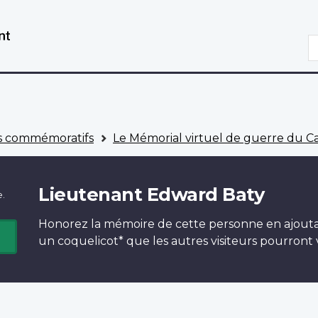
Aller
Passer
au
à
R
contenu
la
principal
version
HTML
simplifiée
 commémoratifs
Le Mémorial virtuel de guerre du 
Lieutenant Edward Baty
e.
Honorez la mémoire de cette personne en ajout
un
coquelicot*
que les autres visiteurs pourront v