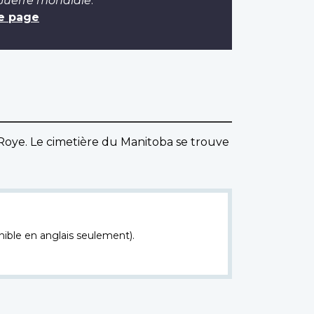
 Guerre mondiale
.
e page
e Roye. Le cimetière du Manitoba se trouve
nible en anglais seulement).