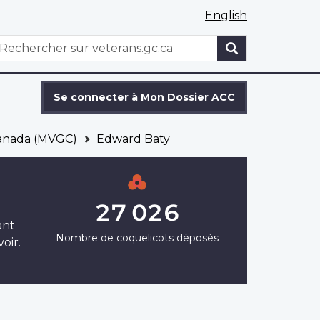
English
WxT
echercher
Search
form
Se connecter à Mon Dossier ACC
Canada (MVGC)
Edward Baty
27 026
ant
Nombre de coquelicots déposés
oir.