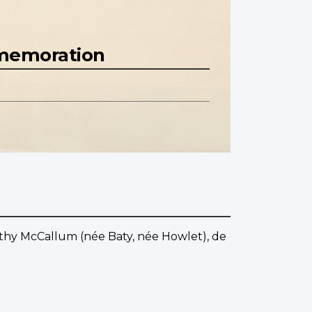
mmemoration
rothy McCallum (née Baty, née Howlet), de