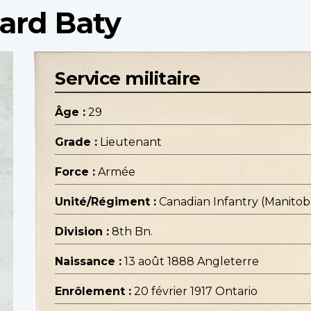
ard Baty
Service militaire
Âge :
29
Grade :
Lieutenant
Force :
Armée
Unité/Régiment :
Canadian Infantry (Manito
Division :
8th Bn.
Naissance :
13 août 1888 Angleterre
Enrôlement :
20 février 1917 Ontario