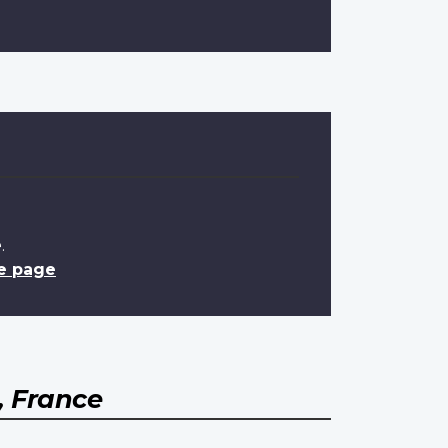
e
.
e page
 France