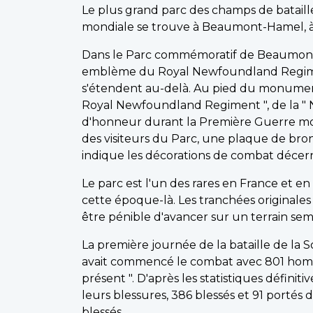
Le plus grand parc des champs de batai
mondiale se trouve à Beaumont-Hamel, à 9
Dans le Parc commémoratif de Beaumont-Ha
emblème du Royal Newfoundland Regiment "
s'étendent au-delà. Au pied du monument
Royal Newfoundland Regiment ", de la "
d'honneur durant la Première Guerre mondi
des visiteurs du Parc, une plaque de bro
indique les décorations de combat déce
Le parc est l'un des rares en France et e
cette époque-là. Les tranchées originales
être pénible d'avancer sur un terrain sem
La première journée de la bataille de la
avait commencé le combat avec 801 hommes
présent ". D'après les statistiques définit
leurs blessures, 386 blessés et 91 portés d
blessés.