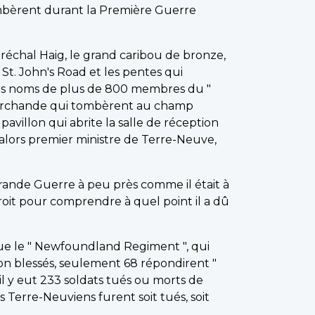
mbèrent durant la Première Guerre
échal Haig, le grand caribou de bronze,
t. John's Road et les pentes qui
les noms de plus de 800 membres du "
marchande qui tombèrent au champ
villon qui abrite la salle de réception
alors premier ministre de Terre-Neuve,
Grande Guerre à peu près comme il était à
droit pour comprendre à quel point il a dû
que le " Newfoundland Regiment ", qui
on blessés, seulement 68 répondirent "
 il y eut 233 soldats tués ou morts de
es Terre-Neuviens furent soit tués, soit