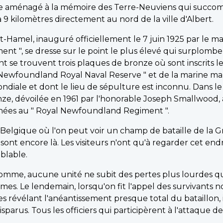
lle aménagé à la mémoire des Terre-Neuviens qui succo
 kilomètres directement au nord de la ville d'Albert.
mel, inauguré officiellement le 7 juin 1925 par le mar
, se dresse sur le point le plus élevé qui surplombe S
 se trouvent trois plaques de bronze où sont inscrits 
 Newfoundland Royal Naval Reserve " et de la marine 
ale et dont le lieu de sépulture est inconnu. Dans le pa
nze, dévoilée en 1961 par l'honorable Joseph Smallwood, 
rnées au " Royal Newfoundland Regiment ".
n Belgique où l'on peut voir un champ de bataille de la 
 sont encore là. Les visiteurs n'ont qu'à regarder cet en
blable.
 Somme, aucune unité ne subit des pertes plus lourdes 
. Le lendemain, lorsqu'on fit l'appel des survivants n
ives révélant l'anéantissement presque total du bataillon,
isparus. Tous les officiers qui participèrent à l'attaque d