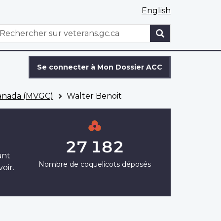
English
WxT
echercher
Search
form
Se connecter à Mon Dossier ACC
Canada (MVGC)
Walter Benoit
27 182
ant
Nombre de coquelicots déposés
oir.