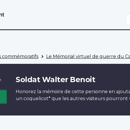
Aller
Passer
au
à
R
contenu
la
principal
version
HTML
simplifiée
 commémoratifs
Le Mémorial virtuel de guerre du 
Soldat Walter Benoit
e.
Honorez la mémoire de cette personne en ajout
un
coquelicot*
que les autres visiteurs pourront v