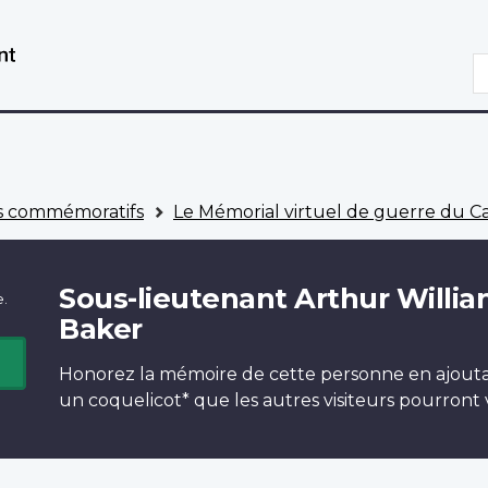
Aller
Passer
au
à
R
contenu
la
principal
version
HTML
simplifiée
 commémoratifs
Le Mémorial virtuel de guerre du 
Sous-lieutenant Arthur Willi
e.
Baker
Honorez la mémoire de cette personne en ajout
un
coquelicot*
que les autres visiteurs pourront v