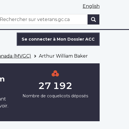
English
WxT
echercher
Search
form
Se connecter à Mon Dossier ACC
Canada (MVGC)
Arthur William Baker
am
27 192
Nombre de coquelicots déposés
ant
oir.