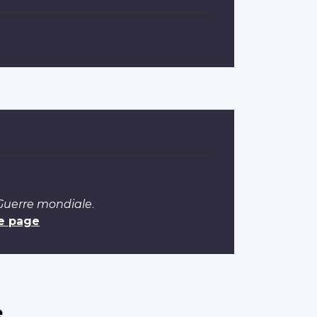
 Guerre mondiale
.
e page
e