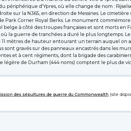
ur du périphérique d'Ypres, où elle change de nom : Rijsel
roite sur la N365, en direction de Messines. Le cimetière
 Hyde Park Corner Royal Berks. Le monument commémore 
 belge à côté des troupes françaises et sont morts en Fr
n où la guerre de tranchées a duré le plus longtemps.
de 11 mètres de hauteur entourant un terrain auquel on
rus sont gravés sur des panneaux encastrés dans les mu
entes et à cent régiments, dont la brigade des carabiniers 
ie légère de Durham (444 noms) comptent le plus de vic
ssion des sépultures de guerre du Commonwealth
(site dispo