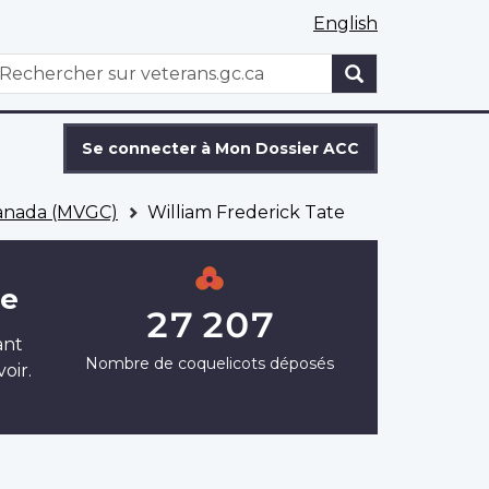
English
WxT
echercher
Search
form
Se connecter à Mon Dossier ACC
Canada (MVGC)
William Frederick Tate
te
27 207
ant
Nombre de coquelicots déposés
oir.