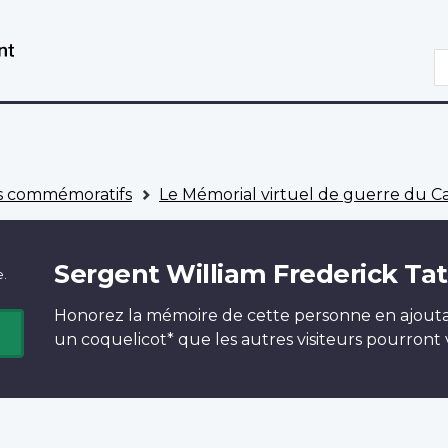
Aller
Passer
au
à
R
contenu
la
principal
version
HTML
simplifiée
 commémoratifs
Le Mémorial virtuel de guerre du 
Sergent William Frederick Ta
e.
Honorez la mémoire de cette personne en ajout
un
coquelicot*
que les autres visiteurs pourront v