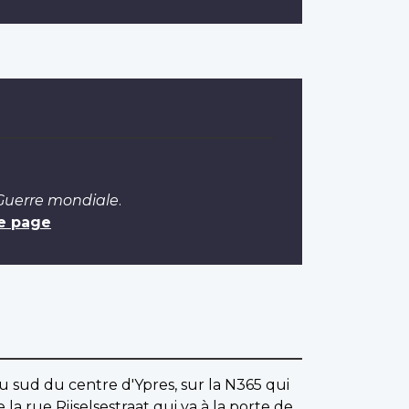
 Guerre mondiale
.
e page
u sud du centre d'Ypres, sur la N365 qui
la rue Rijselsestraat qui va à la porte de