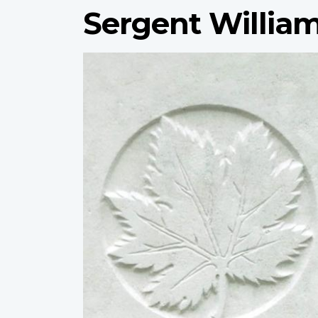
Sergent William
Profile
image