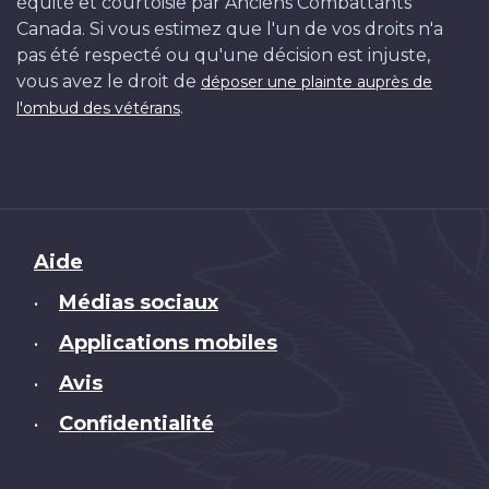
équité et courtoisie par Anciens Combattants
Canada. Si vous estimez que l'un de vos droits n'a
pas été respecté ou qu'une décision est injuste,
vous avez le droit de
déposer une plainte auprès de
.
l'ombud des vétérans
Brand
Aide
Médias sociaux
•
Applications mobiles
•
Avis
•
Confidentialité
•