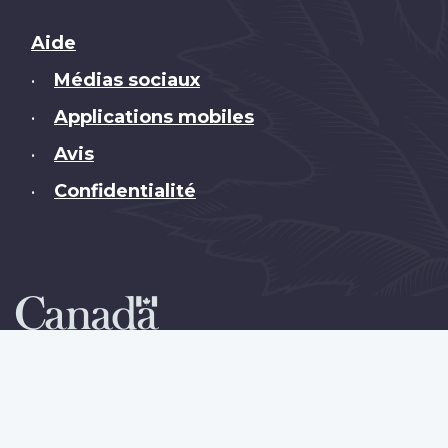
Brand
Aide
Médias sociaux
•
Applications mobiles
•
Avis
•
Confidentialité
•