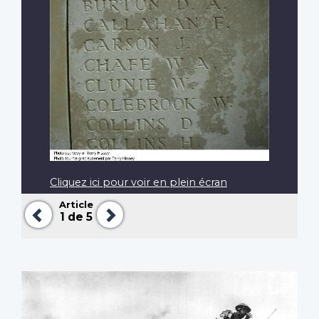
Cliquez ici pour voir en plein écran
Article
Précédent
Suivant
1
de 5