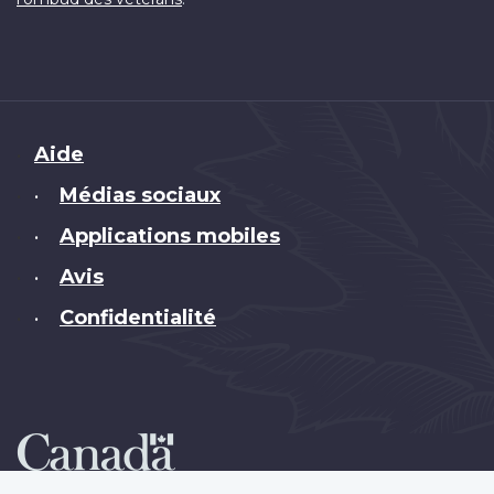
Brand
Aide
Médias sociaux
•
Applications mobiles
•
Avis
•
Confidentialité
•